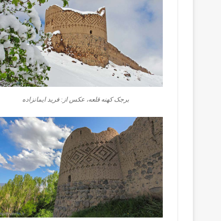
برجک کهنه قلعه، عکس از: فرید ایمانزاده