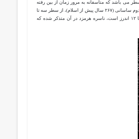
شته در دره شمال غربی کهنه قلعه در کنار رودخانه خیاوچایی قرار داشته است. نوشته روی این کتیبه مشتمل بر ۲۱ سطر می باشد که متاسفانه به مرور زمان از بین رفته
است. فردی به نام دکتر گیردگروپ آلمانی این کتیبه را خواند: از سطر اول تا سطر سوم تاریخی است مربوط به سلطنت شاپور دوم ساسانی (۲۶۷ سال پیش از اسلام)، از سطر سه تا
نه کتیبه از شخصی بنام ناسره هرمزد شهردار و حکمران یاد شده که ۶ سال برای ساختن قلعه کار کرده است و از سط ۹ تا ۱۲ اندرز است، ناسره هرمزد در آن متذکر شده که