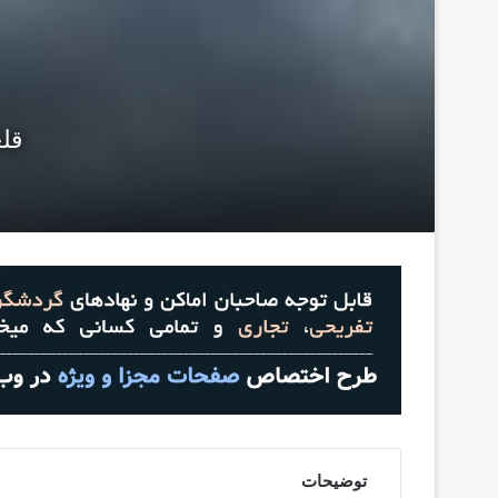
قل
توضیحات