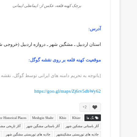
برجک کهنه قلعه، عکس از: ایمانعلی ایمانی
آدرس:
استان اردبیل ـ مشگین شهر ـ دروازه اردبیل (خروجی
موقعیت کهنه قلعه بر روی نقشه گوگل:
[باتوجه به تحریم دامنه های ایرانی توسط گوگل، نقشه 
https://goo.gl/maps/Zj6rv5dbWy62
2+
تگ ها
Khiav
Khio
Meshgin Shahr
r Historical Places
آثار باستانی مشکین شهر
آثار باستانی مشگین شهر
آثار تاریخی مش
جاذبه های توریستی مشکینشهر
جاذبه های توریستی مشگین شهر