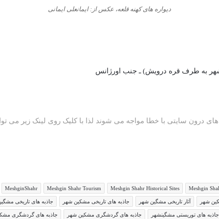
دیواره های کهنه قلعه، عکس از: ایمانعلی ایمانی
 شهر به طرف قره درویش) ـ جنب اورژانس
های درون سایتی با خطا مواجه می شوند لذا با کلیک روی لینک زیر می توان
MeshginShahr
Meshgin Shahr Tourism
Meshgin Shahr Historical Sites
Meshgin Shah
کین شهر
آثار تاریخی مشگین شهر
جاذبه های تاریخی مشکین شهر
جاذبه های تاریخی مشگی
جاذبه های توریستی مشگینشهر
جاذبه های گردشگری مشکین شهر
جاذبه های گردشگری مشکی