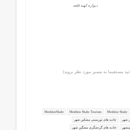
دیواره کهنه قلعه
ید مستقیما به مسیر مورد نظر بروید]
MeshkinShahr
Meshkin Shahr Tourism
Meshkin Shahr
ن شهر
جاذبه های توریستی مشکین شهر
نشهر
جاذبه های گردشگری مشگین شهر