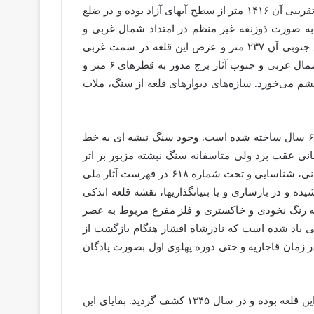
و در ارتفاع شرقی دره باغ نوروز قرار دارد. ارتفاع تقریبی آن ۱۴۱۶ متر از سطح آبهای آزاد بوده و در ضلع
 به صورت ذوزنقه غیر منظم در امتداد شمال غربی و
جنوب غربی می‌باشد طول ضلع آن ۹۰ متر و ضلع جنوبی آن ۲۳۷ متر و عرض این قلعه در سمت غربی
۱۱۵ متر ودر شرق ۹۱ متر می‌باشد در دو گوشه شمال غربی و جنوب آثار برج مدور به قطرهای ۶ متر و
طرهای ۵/۷ و ۶ متر با ضلع بهتر از برج‌های دیگر به چشم می‌خورد. سازه‌های دیوارهای قلعه از سنگ، ملات
بنای اولیه این قلعه در زمان شاپور دوم ساسانی در سال ۳۳۷ میلادی به دستور نرسه هرمز، حکمران ساسانی در خیاو در مدت ۶ سال ساخته شده است. وجود سنگ نبشه ای به خط
ذاری قلعه را تا دوره ساسانی عقب برد ولی متاسفانه سنگ نبشته مزبور بر اثر
عوامل طبیعی و انسانی، تخریب و از بین رفته است. کهنه قلعه در سال ۱۳۴۵ توسط آقای کام بخش باستان شناس زبردست ایرانی، شناسایی و تحت شماره ۶۱۸ در فهرست آثار ملی
 و در بازسازی و یا بنیانگذاریها، نقشه قلعه اندکی
ه رنگ نخودی و خاکستری و فلز مفرغ مربوط به عصر
ی یاد شده است که نادرشاه افشار هنگام بازگشت از
 قلعه در حدود ۳۰۰ سال پیش معمور و پابرجا بوده و در زمان قاجاریه و حتی دوره پهلوی اول بصورت پادگان
(مربوط به شاپور دوم ساسانی)، که بین اهالی محل به سورشکن داش معروف بوده است معرف این قلعه بوده و در سال ۱۳۴۵ کشف گردید. بقایای این