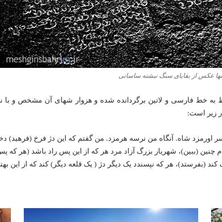
نها عکس از بقایای سنگ نبشته ساسانی
 خط فارسی و لاتین برگردانده شده و هزوار شهای آن مشخص و با نهادن 
 زیر است:
شاه. آنکه بود پسر اورمزد شاه. آنگاه من نرسه هرمزد. من گفتم که این دژ فرخ (فرهی
ن شاه به ۶ سال به فرجام کردم چنین (ببین)، شهریار بزرگ آزاد مرد هر که از این پس راد باش
د (بفرستد)، هر که نپسندد یک دیگر دژ ( یک قلعه دیگر) کند که از این بهتر