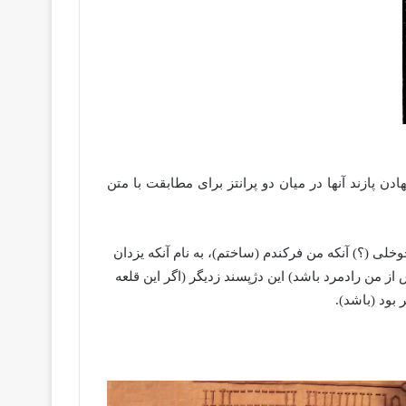
پازند آنها در میان دو پرانتز برای مطابقت با متن
د) دخوخلی (؟) آنکه من فرکندم (ساختم)، به نام آنکه یزدان
د (هر که پس از من رادمرد باشد) این دژپسند زدیگر (اگر این قلعه
 بود (باشد).