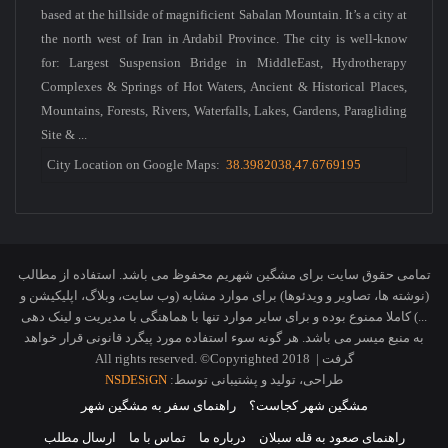
based at the hillside of magnificient Sabalan Mountain. It’s a city at
the north west of Iran in Ardabil Province. The city is well-know
for: Largest Suspension Bridge in MiddleEast, Hydrotherapy
Complexes & Springs of Hot Waters, Ancient & Historical Places,
Mountains, Forests, Rivers, Waterfalls, Lakes, Gardens, Paragliding
Site & ...
City Location on Google Maps:
38.3982038,47.6769195
تمامی حقوق سایت برای مشگین شهریم محفوظ می باشد. استفاده از مطالب
(نوشته ها، تصاویر و ویدئوها) برای موارد مشابه (وب سایت، وبلاگ، اپلیکیشن و
...) کاملا ممنوع بوده و برای سایر موارد تنها با هماهنگی با مدیریت و لینک دهی
به منبع میسر می باشد. هر گونه سوء استفاده مورد پیگرد قانونی قرار خواهد
گرفت | All rights reserved. ©Copyrighted 2018
طراحی، تولید و پشتیبانی توسط:
NSDESiGN
مشگین شهر کجاست؟
راهنمای سفر به مشگین شهر
راهنمای صعود به قله سبلان
درباره ما
تماس با ما
ارسال مطلب