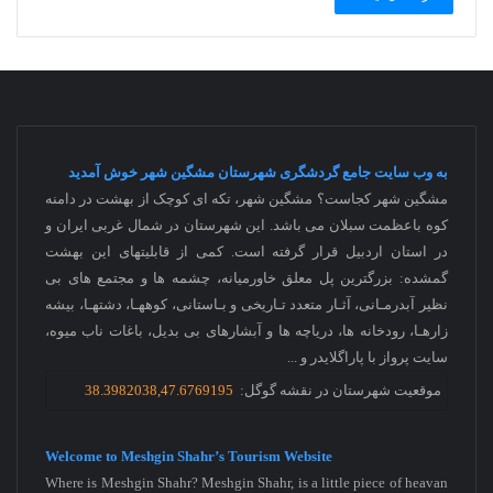
به وب سایت جامع گردشگری شهرستان مشگین شهر خوش آمدید
مشگین شهر کجاست؟ مشگین شهر، تکه ای کوچک از بهشت در دامنه
کوه باعظمت سبلان می باشد. این شهرستان در شمال غربی ایران و
در استان اردبیل قرار گرفته است. کمی از قابلیتهای این بهشت
گمشده: بزرگترین پل معلق خاورمیانه، چشمه ها و مجتمع های بی
نظیر آبدرمـانی، آثـار متعدد تـاریخی و بـاستانی، کوههـا، دشتهـا، بیشه
زارهـا، رودخانه ها، دریاچه ها و آبشارهای بی بدیل، باغات ناب میوه،
سایت پرواز با پاراگلایدر و
...
موقعیت شهرستان در نقشه گوگل:
38.3982038,47.6769195
Welcome to Meshgin Shahr’s Tourism Website
Where is Meshgin Shahr? Meshgin Shahr, is a little piece of heavan