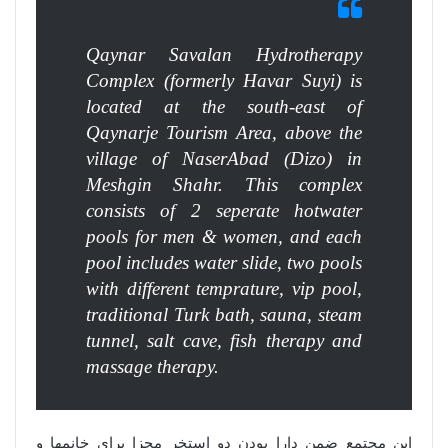
Qaynar Savalan Hydrotherapy
Complex (formerly Havar Suyi) is
located at the south-east of
Qaynarje Tourism Area, above the
village of NaserAbad (Dizo) in
Meshgin Shahr. This complex
consists of 2 seperate hotwater
pools for men & women, and each
pool includes water slide, two pools
with different temprature, vip pool,
traditional Turk bath, sauna, steam
tunnel, salt cave, fish therapy and
massage therapy.
این مجتمع ضمن دارا بودن دو استخر مجزا برای خانمها و