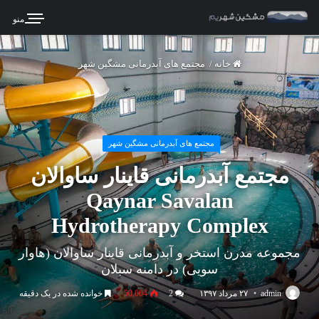
منو
خانه
/
مجتمع های آبدرمانی مشگین شهر
مجتمع های آبدرمانی مشگین شهر
مجتمع آبدرمانی قاینار ساوالان
Qaynar Savalan
Hydrotherapy Complex
مجموعه مدرن استخر و آبدرمانی قاینار ساوالان (هاوار
سویی) در دامنه سبلان
admin
۲۷ مرداد ۱۳۹۷
2
50,004
خوانده شده در یک دقیقه