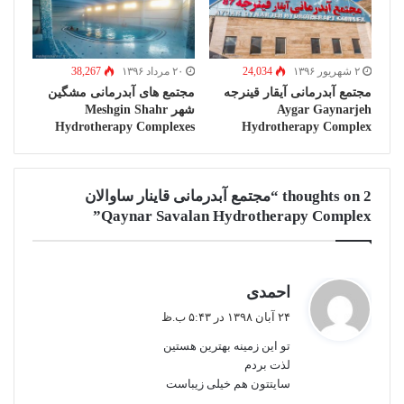
۲ شهریور ۱۳۹۶
24,034
۲۰ مرداد ۱۳۹۶
38,267
مجتمع آبدرمانی آیقار قینرجه
مجتمع های آبدرمانی مشگین
Aygar Gaynarjeh
شهر Meshgin Shahr
Hydrotherapy Complexes
Hydrotherapy Complex
2 thoughts on “مجتمع آبدرمانی قاینار ساوالان
Qaynar Savalan Hydrotherapy Complex”
گ
احمدی
ف
۲۴ آبان ۱۳۹۸ در ۵:۴۳ ب.ظ
ت
تو این زمینه بهترین هستین
:
لذت بردم
سایتتون هم خیلی زیباست