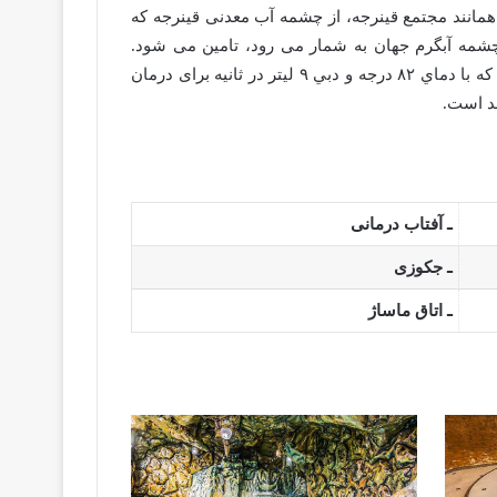
همانند مجتمع قینرجه، از چشمه آب معدنی قینرجه که
چشمه آبگرم جهان به شمار می رود، تامین می شود.
چشمه اسيدي قينرجه از نوع كلرو سديك می باشد که با دماي ۸۲ درجه و دبي ۹ ليتر در ثانيه برای درمان
د است.
ـ آفتاب درمانی
ـ جکوزی
ـ اتاق ماساژ