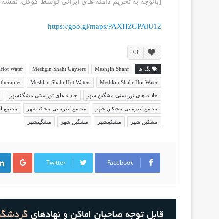
[باتوجه به تحریم دامنه های ایرانی توسط گوگل، نقشه 
https://goo.gl/maps/PAXHZGPAiU12
3+
تگ ها
Meshgin Shahr
Meshgin Shahr Gaysers
 Hot Water
therapies
Meshkin Shahr Hot Waters
Meshkin Shahr Hot Water
جاذبه های توریستی مشگین شهر
جاذبه های توریستی مشگینشهر
مجتمع آبدرمانی مشکین شهر
مجتمع آبدرمانی مشکینشهر
مجتمع آ
مشکین شهر
مشکینشهر
مشگین شهر
مشگینشهر
G
o
Twitter
Facebook
o
g
l
e
+