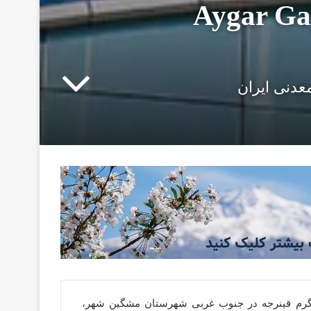
 قینرجه Aygar Gaynarjeh
عدنی ایران
 آبگرم قینرجه در جنوب غربی شهرستان مشگین شهر،