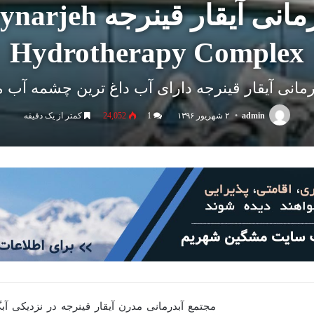
مجتمع آبدرمانی آیقار
Hydrotherapy Complex
مانی آیقار قینرجه دارای آب داغ ترین چشمه آب م
admin
۲ شهریور ۱۳۹۶
1
24,052
کمتر از یک دقیقه
مجتمع آبدرمانی مدرن آیقار قینرجه در نزدیکی