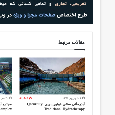
مقالات مرتبط
۲ شهریور ۱۳۹۶
41,323
۳۰ مرداد ۱۳۹۶
آبدرمانی سنتی قوتورسویی QoturSuyi
Complex
Traditional Hydrotherapy