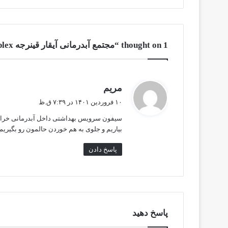
1 thought on “مجتمع آبدرمانی آیقار قینرجه Aygar Gaynarjeh Hydrotherapy Complex”
گ
مریم
ف
۱۰ فروردین ۱۴۰۱ در ۷:۳۹ ق.ظ
ت
سیفون سرویس بهداشتی داخل آبدرمانی خراب ب
:
بیاریم و جلوی به هم خوردن حالمون رو بگیریم
پاسخ دادن
پاسخ دهید