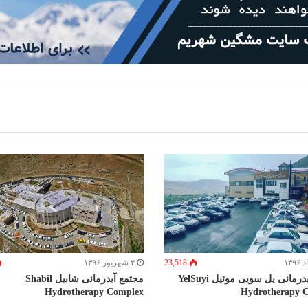
ط
ا
ی
م
ی
ل
23,518
۲ شهریور ۱۳۹۶
مجتمع آبدرمانی یل سویی موئیل YelSuyi
مجتمع آبدرمانی شابیل Shabil
Hydrotherapy Complex
Hydrotherapy 