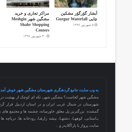
آبشار گؤرگؤر مشکین
مراکز تجاری و خرید
چایی Gurgur Waterfall
مشگین شهر Meshgin
Shahr Shopping
۵ شهریور ۱۳۹۶
Centers
۳۰ شهریور ۱۳۹۶
به وب سایت جامع گردشگری شهرستان مشگین شهر خوش آمدی
مشگین شهر کجاست؟ مشگین شهر، تکه ای کوچک از بهشت در دا
شهرستان در شمال غربی ایران و در استان اردبیل قرار گرف
گمشده: بزرگترین پل معلق خاورمیانه، چشمه ها و مجتمع های بی 
بـاستانی، کوههـا، دشتهـا، بیشه زارهـا، رودخانه ها، دریاچه ه
سایت پرواز با پاراگلایدر و
...