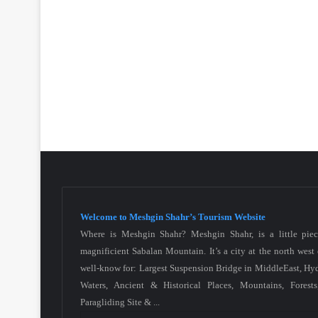
Welcome to Meshgin Shahr’s Tourism Website
Where is Meshgin Shahr? Meshgin Shahr, is a little piec
magnificient Sabalan Mountain. It’s a city at the north west 
well-know for: Largest Suspension Bridge in MiddleEast, H
Waters, Ancient & Historical Places, Mountains, Forests,
Paragliding Site & ...