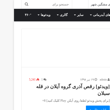
ی مشگین شهر
ای آبدرمانی
سایر
گالری
ویدئوها
۳۶۰°
admin
۱۹ تیر ۱۳۹۸
1
5,241
[ویدئو] رقص آذری گروه آیلان در قله
سبلان
[برای پخش ویدئو لطفا روی آیکن Play کلیک کنید] 8+
ادامه مطلب »