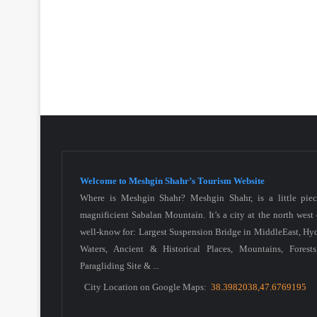
Welcome to Meshgin Shahr’s Tourism Website
Where is Meshgin Shahr? Meshgin Shahr, is a little piec
magnificient Sabalan Mountain. It’s a city at the north west 
well-know for: Largest Suspension Bridge in MiddleEast, H
Waters, Ancient & Historical Places, Mountains, Forests,
Paragliding Site & ...
City Location on Google Maps:
38.3982038,47.6769195