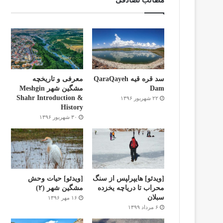
مطالب تصادفی
سد قره قیه QaraQayeh
معرفی و تاریخچه
Dam
مشگین شهر Meshgin
Shahr Introduction &
۲۲ شهریور ۱۳۹۶
History
۳۰ شهریور ۱۳۹۶
[ویدئو] هایپرلپس از سنگ
[ویدئو] حیات وحش
محراب تا دریاچه یخزده
مشگین شهر (۲)
سبلان
۱۶ مهر ۱۳۹۶
۶ مرداد ۱۳۹۹