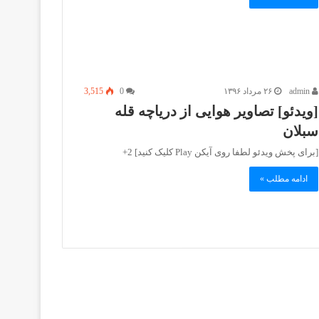
admin
۲۶ مرداد ۱۳۹۶
0
3,515
[ویدئو] تصاویر هوایی از دریاچه قله
سبلان
[برای پخش ویدئو لطفا روی آیکن Play کلیک کنید] 2+
ادامه مطلب »