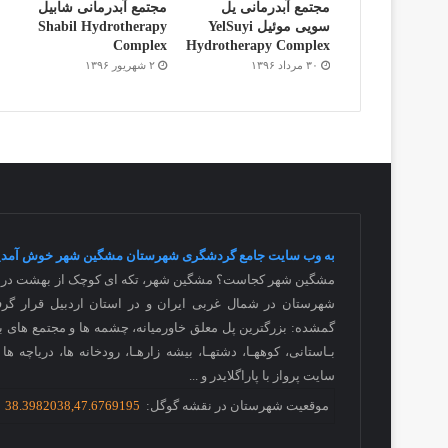
مجتمع آبدرمانی یل
مجتمع آبدرمانی شابیل
سویی موئیل YelSuyi
Shabil Hydrotherapy
Complex
Hydrotherapy Complex
۳۰ مرداد ۱۳۹۶
۲ شهریور ۱۳۹۶
به وب سایت جامع گردشگری شهرستان مشگین شهر خوش آمدی
مشگین شهر کجاست؟ مشگین شهر، تکه ای کوچک از بهشت در دا
شهرستان در شمال غربی ایران و در استان اردبیل قرار گرف
گمشده: بزرگترین پل معلق خاورمیانه، چشمه ها و مجتمع های بی 
بـاستانی، کوههـا، دشتهـا، بیشه زارهـا، رودخانه ها، دریاچه ه
سایت پرواز با پاراگلایدر و
...
موقعیت شهرستان در نقشه گوگل:
38.3982038,47.6769195