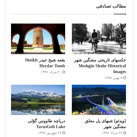
مطالب تصادفی
عکسهای تاریخی مشگین شهر
بقعه شیخ حیدر Sheikh
Heydar Tomb
Meshgin Shahr Historical
Images
۲۰ مرداد ۱۳۹۶
۷ بهمن ۱۳۹۸
[ویدئو] شبهای پل معلق
دریاچه طاووس گؤلی
مشگین شهر
TavusGoli Lake
۲۶ مرداد ۱۳۹۶
۲۳ شهریور ۱۳۹۶