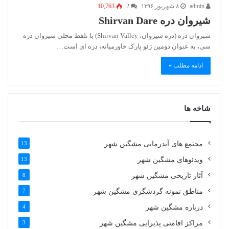
admin
۸ شهریور ۱۳۹۶
2
10,763
شیروان دره Shirvan Dare
شيروان دره (دره شیروان، Shirvan Valley) با تلفظ محلی شیروان دره
سی، به عنوان دومین ژئو پارک خاورمیانه، دره ای است…
ادامه مطلب »
شاخه ها
مجتمع های آبدرمانی مشگین شهر
13
ویدئوهای مشگین شهر
13
آثار تاریخی مشگین شهر
8
مناطق نمونه گردشگری مشگین شهر
7
درباره مشگین شهر
4
مراکز اقامتی پذیرایی مشگین شهر
3