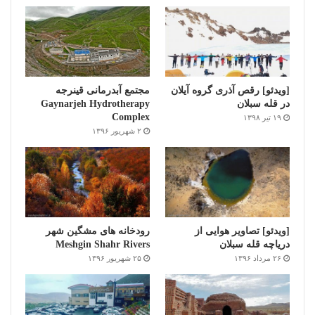
[ویدئو] رقص آذری گروه آیلان
مجتمع آبدرمانی قینرجه
در قله سبلان
Gaynarjeh Hydrotherapy
Complex
۱۹ تیر ۱۳۹۸
۲ شهریور ۱۳۹۶
[ویدئو] تصاویر هوایی از
رودخانه های مشگین شهر
دریاچه قله سبلان
Meshgin Shahr Rivers
۲۶ مرداد ۱۳۹۶
۲۵ شهریور ۱۳۹۶