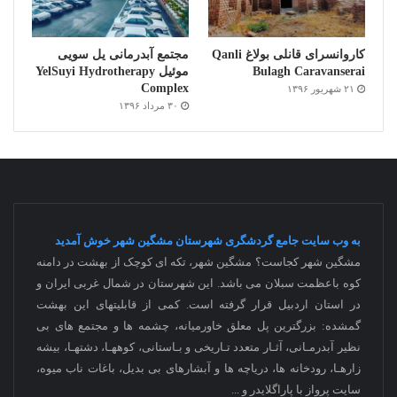
کاروانسرای قانلی بولاغ Qanli
مجتمع آبدرمانی یل سویی
Bulagh Caravanserai
موئیل YelSuyi Hydrotherapy
Complex
۲۱ شهریور ۱۳۹۶
۳۰ مرداد ۱۳۹۶
به وب سایت جامع گردشگری شهرستان مشگین شهر خوش آمدید
مشگین شهر کجاست؟ مشگین شهر، تکه ای کوچک از بهشت در دامنه
کوه باعظمت سبلان می باشد. این شهرستان در شمال غربی ایران و
در استان اردبیل قرار گرفته است. کمی از قابلیتهای این بهشت
گمشده: بزرگترین پل معلق خاورمیانه، چشمه ها و مجتمع های بی
نظیر آبدرمـانی، آثـار متعدد تـاریخی و بـاستانی، کوههـا، دشتهـا، بیشه
زارهـا، رودخانه ها، دریاچه ها و آبشارهای بی بدیل، باغات ناب میوه،
سایت پرواز با پاراگلایدر و
...